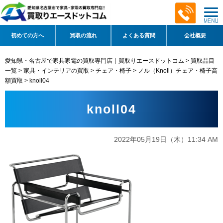
初めての方へ
買取の流れ
よくある質問
会社概要
愛知県・名古屋で家具家電の買取専門店｜買取りエースドットコム
>
買取品目
一覧
>
家具・インテリアの買取
>
チェア・椅子
>
ノル（Knoll）チェア・椅子高
額買取
>
knoll04
knoll04
2022年05月19日（木）11:34 AM