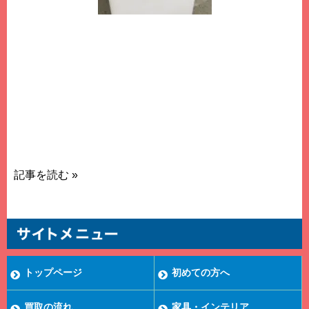
名古屋市内にてパナソニック洗濯機2019年製8キロ、Ｎ
Ａ-ＳＴＦＡ805をお買取りさせて頂きました。 名古屋市
内、その近郊にて洗濯機のお買取りは、本年4月にて創
業25周年、買取エースドットコムにお任せ下さい。特に
高年式、大容量のドラム式、縦型洗濯機は大歓迎！お気
軽にお電話にてお問合せ、又はＬＩＮＥにてご相談下さ
い。
記事を読む »
トップページ
初めての方へ
買取の流れ
家具・インテリア