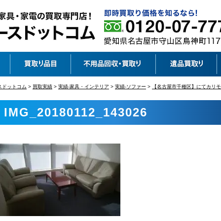
スドットコム
>
買取実績
>
実績-家具・インテリア
>
実績-ソファー
>
【名古屋市千種区】にてカリモ
IMG_20180112_143026